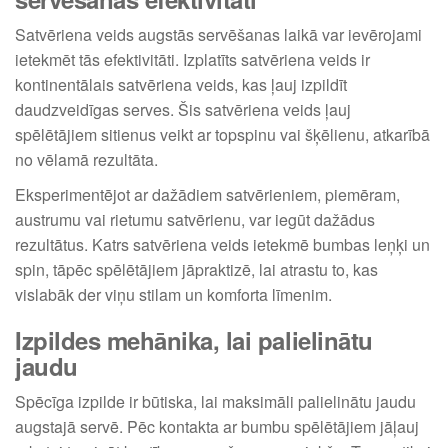
Satvēriena veids augstās servēšanas laikā var ievērojami
ietekmēt tās efektivitāti. Izplatīts satvēriena veids ir
kontinentālais satvēriena veids, kas ļauj izpildīt
daudzveidīgas serves. Šis satvēriena veids ļauj
spēlētājiem sitienus veikt ar topspinu vai šķēlienu, atkarībā
no vēlamā rezultāta.
Eksperimentējot ar dažādiem satvērieniem, piemēram,
austrumu vai rietumu satvērienu, var iegūt dažādus
rezultātus. Katrs satvēriena veids ietekmē bumbas leņķi un
spin, tāpēc spēlētājiem jāpraktizē, lai atrastu to, kas
vislabāk der viņu stilam un komforta līmenim.
Izpildes mehānika, lai palielinātu
jaudu
Spēcīga izpilde ir būtiska, lai maksimāli palielinātu jaudu
augstajā servē. Pēc kontakta ar bumbu spēlētājiem jāļauj