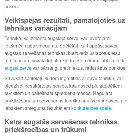
pusēm.
Veiktspējas rezultāti, pamatojoties uz
tehnikas variācijām
Tehnika, ko izmanto augstajā servē, var ievērojami
ietekmēt mača sniegumu. Spēlētāji, kuri apgūst savas
augstās servešanas tehnikas, bieži redz uzlabotus eisu
rādītājus un mazāk dubultu kļūdu. Piemēram, labi izpildīta
augstā serve
var pārsteigt pretiniekus, radot ātrus punktus.
Savukārt spēlētāji, kuriem ir grūtības ar savu tehniku, var
piedzīvot nesakārtotas serves, kas noved pie zaudētiem
punktiem un palielināta spiediena mačos. Regulāra
praktizēšana un servešanas tehniku analīze var novest pie
labākiem snieguma rezultātiem
konkurences spēlē
.
Katra augstās servešanas tehnikas
priekšrocības un trūkumi