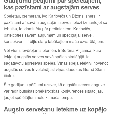
Gadījumu pētījumi par spēlētājiem,
kas pazīstami ar augstajām serves
Spēlētāji, piemēram, Ivo Karlovičs un Džons Isners, ir
pazīstami ar savām augstajām serves, bieži izmantojot šo
tehniku, lai dominētu pār pretiniekiem. Karlovičs,
pateicoties savam augumam un spēcīgajai servei,
konsekventi ir bijis starp labākajiem maču uzvarētājiem.
Vēl viens ievērojams piemērs ir Serēna Viljamsa, kura
iekļauj augstās serves savā spēles stratēģijā, lai
sagatavotu agresīvas spēles. Viņas spēja efektīvi novietot
augstās serves ir veicinājusi viņas daudzas Grand Slam
titulus.
Šie gadījumu pētījumi uzsver, kā augstās serves apguve
var radīt būtiskas priekšrocības konkurences situācijās,
ļaujot spēlētājiem noteikt mača tempu.
Augsto servešanu ietekme uz kopējo