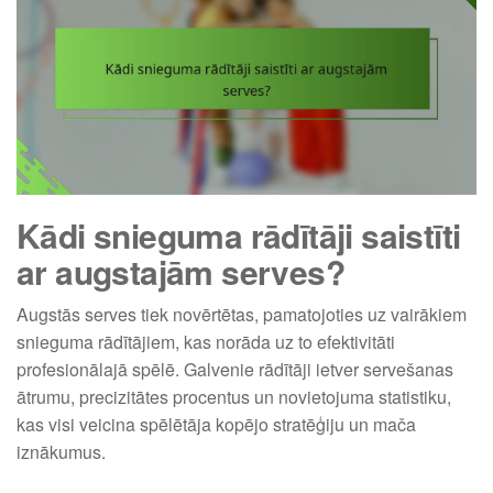
Kādi snieguma rādītāji saistīti
ar augstajām serves?
Augstās serves tiek novērtētas, pamatojoties uz vairākiem
snieguma rādītājiem, kas norāda uz to efektivitāti
profesionālajā spēlē. Galvenie rādītāji ietver servešanas
ātrumu, precizitātes procentus un novietojuma statistiku,
kas visi veicina spēlētāja kopējo stratēģiju un mača
iznākumus.