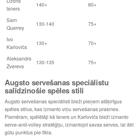
Džons
140+
80+
Isners
Sam
130-140
75+
Querrey
Ivo
130+
70+
Karlovičs
Aleksandrs
130-135
75+
Zverevs
Augsto servešanas speciālistu
salīdzinošie spēles stili
Augsto servešanas speciālisti bieži pieņem atšķirīgus
spēles stilus, kas izmanto viņu servešanas prasmes.
Piemēram, spēlētāji kā Isners un Karlovičs bieži izmanto
serve-and-volley stratēģiju, izmantojot savas serves, lai ātri
gūtu punktus pie tīkla.