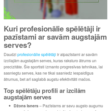
Kuri profesionālie spēlētāji ir
pazīstami ar savām augstajām
serves?
Daudzi
profesionālie spēlētāji
ir atpazīstami ar savām
izcilajām augstajām serves, kuras raksturo ātrums un
precizitāte. Šie sportisti izmanto progresīvas tehnikas, lai
sasniegtu serves, kas ne tikai sasniedz iespaidīgus
ātrumus, bet arī saglabā augstu efektivitāti mačos.
Top spēlētāju profili ar izcilām
augstajām serves
Džons Isners
– Pazīstams ar savu augsto augumu