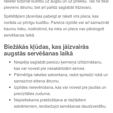
raketei turpināt kustību uz augšu un uz priekšu. Tas ne tikai
pievieno ātrumu, bet arī palīdz saglabāt līdzsvaru.
Spēlētājiem jācenšas pabeigt ar raketi virs pleca, kas
norāda uz pilnīgu kustību. Pareiza izpilde var arī samazināt
traumu risku, nodrošinot, ka roka un plecs nav pārslogoti
servēšanas laikā.
Biežākās kļūdas, kas jāizvairās
augstās servēšanas laikā
Nespēja saglabāt pareizu ķermeņa izlīdzināšanu,
kas var novest pie nesakārtotām serves.
Pārmērīga raketes satveršana, radot spriedzi rokā un
samazinot sitiena ātrumu.
Izpildes neievērošana, kas var novest pie jaudas un
precizitātes zuduma.
Nepietiekama praktizēšana ar dažādiem
satvērieniem, ierobežojot servēšanas daudzveidību.