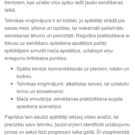
treniņiem, kas uzlabo viņu spēju radīt jaudu servēšanas
laikā.
Tehnikas vingrinājumi ir arī būtiski, jo spēlētāji strādā pie
savas mest, sitiena un izpildes, lai maksimāli palielinātu
servešanas ātrumu un precizitāti. Regulāra praktizēšana ar
fokusu uz servēšanu spiediena apstākļos palīdz
spēlētājiem simulēt mača apstākļus, uzlabojot viņu
sniegumu kritiskajos punktos.
Spēka treniņš: koncentrēšanās uz pleciem, rokām un
kodolu.
Tehnikas vingrinājumi: atkārtotas serves, lai uzlabotu
formu un konsekvenci.
Mača simulācija: servēšanas praktizēšana augsta
spiediena scenārijos.
Papildus tam daudzi spēlētāji iekļauj video analīzi, lai
precizētu savu tehniku, ļaujot viņiem identificēt uzlabojumu
jomas un sekot līdzi progresam laika gaitā. Šī visaptverošā