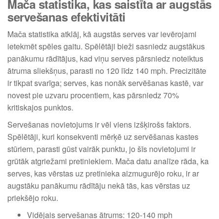
Mača statistika, kas saistīta ar augstās
servešanas efektivitāti
Mača statistika atklāj, kā augstās serves var ievērojami
ietekmēt spēles gaitu. Spēlētāji bieži sasniedz augstākus
panākumu rādītājus, kad viņu serves pārsniedz noteiktus
ātruma sliekšņus, parasti no 120 līdz 140 mph. Precizitāte
ir tikpat svarīga; serves, kas nonāk servēšanas kastē, var
novest pie uzvaru procentiem, kas pārsniedz 70%
kritiskajos punktos.
Servešanas novietojums ir vēl viens izšķirošs faktors.
Spēlētāji, kuri konsekventi mērķē uz servēšanas kastes
stūriem, parasti gūst vairāk punktu, jo šīs novietojumi ir
grūtāk atgriežami pretiniekiem. Mača datu analīze rāda, ka
serves, kas vērstas uz pretinieka aizmugurējo roku, ir ar
augstāku panākumu rādītāju nekā tās, kas vērstas uz
priekšējo roku.
Vidējais servešanas ātrums: 120-140 mph