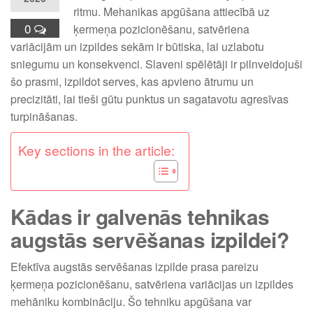
ritmu. Mehanikas apgūšana attiecībā uz
0
ķermeņa pozicionēšanu, satvēriena
variācijām un izpildes sekām ir būtiska, lai uzlabotu
sniegumu un konsekvenci. Slaveni spēlētāji ir pilnveidojuši
šo prasmi, izpildot serves, kas apvieno ātrumu un
precizitāti, lai tieši gūtu punktus un sagatavotu agresīvas
turpināšanas.
Key sections in the article:
Kādas ir galvenās tehnikas
augstās servēšanas izpildei?
Efektīva augstās servēšanas izpilde prasa pareizu
ķermeņa pozicionēšanu, satvēriena variācijas un izpildes
mehāniku kombināciju. Šo tehniku apgūšana var