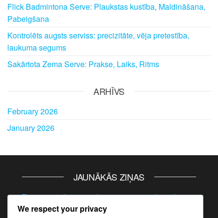
Flick Badmintona Serve: Plaukstas kustība, Maldināšana,
Pabeigšana
Kontrolēts augsts serviss: precizitāte, vēja pretestība,
laukuma segums
Sakārtota Zema Serve: Prakse, Laiks, Ritms
ARHĪVS
February 2026
January 2026
JAUNĀKĀS ZIŅAS
Zema servēšanas pielāgojumi: pretinieku stili,
We respect your privacy
laukuma apstākļi, spēles plūsma