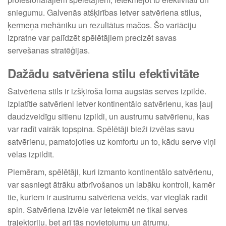
sniegumu. Galvenās atšķirības ietver satvēriena stilus,
ķermeņa mehāniku un rezultātus mačos. Šo variāciju
izpratne var palīdzēt spēlētājiem precizēt savas
servešanas stratēģijas.
Dažādu satvēriena stilu efektivitāte
Satvēriena stils ir izšķiroša loma augstās serves izpildē.
Izplatītie satvērieni ietver kontinentālo satvērienu, kas ļauj
daudzveidīgu sitienu izpildi, un austrumu satvērienu, kas
var radīt vairāk topspina. Spēlētāji bieži izvēlas savu
satvērienu, pamatojoties uz komfortu un to, kādu serve viņi
vēlas izpildīt.
Piemēram, spēlētāji, kuri izmanto kontinentālo satvērienu,
var sasniegt ātrāku atbrīvošanos un labāku kontroli, kamēr
tie, kuriem ir austrumu satvēriena veids, var vieglāk radīt
spin. Satvēriena izvēle var ietekmēt ne tikai serves
trajektoriju, bet arī tās novietojumu un ātrumu.