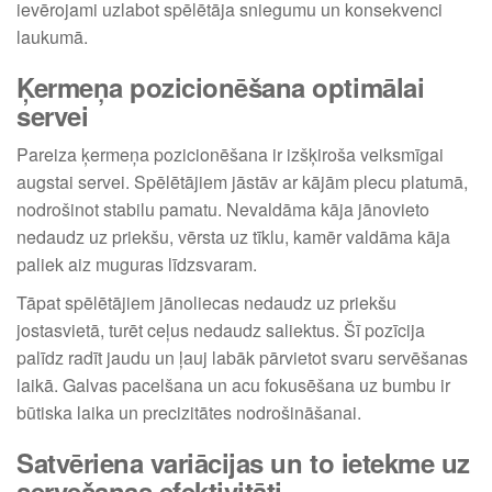
ievērojami uzlabot spēlētāja sniegumu un konsekvenci
laukumā.
Ķermeņa pozicionēšana optimālai
servei
Pareiza ķermeņa pozicionēšana ir izšķiroša veiksmīgai
augstai servei. Spēlētājiem jāstāv ar kājām plecu platumā,
nodrošinot stabilu pamatu. Nevaldāma kāja jānovieto
nedaudz uz priekšu, vērsta uz tīklu, kamēr valdāma kāja
paliek aiz muguras līdzsvaram.
Tāpat spēlētājiem jānoliecas nedaudz uz priekšu
jostasvietā, turēt ceļus nedaudz saliektus. Šī pozīcija
palīdz radīt jaudu un ļauj labāk pārvietot svaru servēšanas
laikā. Galvas pacelšana un acu fokusēšana uz bumbu ir
būtiska laika un precizitātes nodrošināšanai.
Satvēriena variācijas un to ietekme uz
servešanas efektivitāti