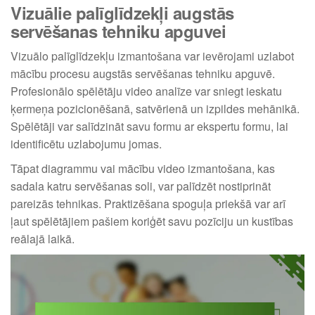
Vizuālie palīglīdzekļi augstās
servēšanas tehniku apguvei
Vizuālo palīglīdzekļu izmantošana var ievērojami uzlabot
mācību procesu augstās servēšanas tehniku apguvē.
Profesionālo spēlētāju video analīze var sniegt ieskatu
ķermeņa pozicionēšanā, satvērienā un izpildes mehānikā.
Spēlētāji var salīdzināt savu formu ar ekspertu formu, lai
identificētu uzlabojumu jomas.
Tāpat diagrammu vai mācību video izmantošana, kas
sadala katru servēšanas soli, var palīdzēt nostiprināt
pareizās tehnikas. Praktizēšana spoguļa priekšā var arī
ļaut spēlētājiem pašiem koriģēt savu pozīciju un kustības
reālajā laikā.