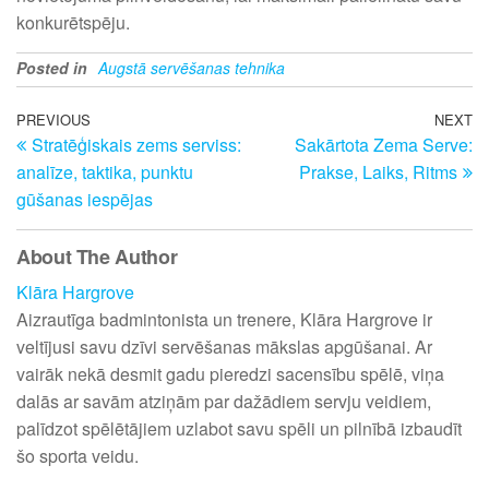
konkurētspēju.
Posted in
Augstā servēšanas tehnika
Post
Previous
PREVIOUS
NEXT
N
Stratēģiskais zems serviss:
Sakārtota Zema Serve:
Post
Po
navigation
analīze, taktika, punktu
Prakse, Laiks, Ritms
gūšanas iespējas
About The Author
Klāra Hargrove
Aizrautīga badmintonista un trenere, Klāra Hargrove ir
veltījusi savu dzīvi servēšanas mākslas apgūšanai. Ar
vairāk nekā desmit gadu pieredzi sacensību spēlē, viņa
dalās ar savām atziņām par dažādiem servju veidiem,
palīdzot spēlētājiem uzlabot savu spēli un pilnībā izbaudīt
šo sporta veidu.