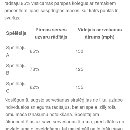
rādītāju 85% visticamāk pārspēs kolēģus ar zemākiem
procentiem, īpaši saspringtos mačos, kur katrs punkts ir
svarīgs.
Pirmās serves
Vidējais servešanas
Spēlētājs
uzvaru rādītājs
ātrums (mph)
Spēlētājs
85%
130
A
Spēlētājs
78%
125
B
Spēlētājs
82%
135
C
Noslēgumā, augsto servešanas stratēģijas ne tikai uzlabo
individuālos snieguma rādītājus, bet arī spēlē izšķirošu
lomu mača iznākumu noteikšanā. Spēlētājiem
jākoncentrējas uz savu servešanas ātruma, precizitātes un
novietojuma pilnveidošanu, lai maksimāli palielinātu savu