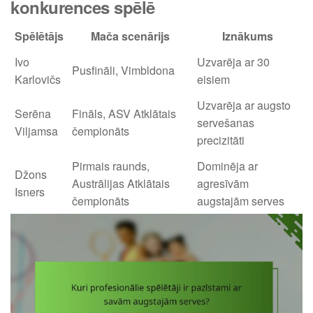
konkurences spēlē
Spēlētājs
Mača scenārijs
Iznākums
Ivo
Uzvarēja ar 30
Pusfināli, Vimbldona
Karlovičs
eisiem
Uzvarēja ar augsto
Serēna
Fināls, ASV Atklātais
servešanas
Viljamsa
čempionāts
precizitāti
Pirmais raunds,
Dominēja ar
Džons
Austrālijas Atklātais
agresīvām
Isners
čempionāts
augstajām serves