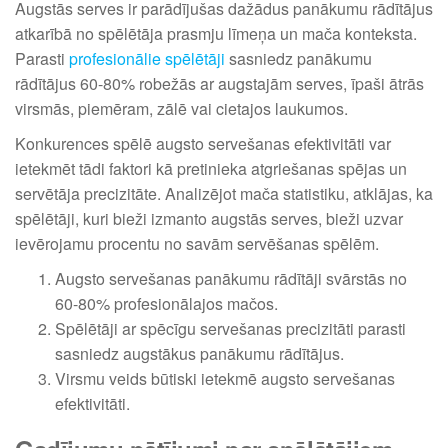
Augstās serves ir parādījušas dažādus panākumu rādītājus
atkarībā no spēlētāja prasmju līmeņa un mača konteksta.
Parasti
profesionālie spēlētāji
sasniedz panākumu
rādītājus 60-80% robežās ar augstajām serves, īpaši ātrās
virsmās, piemēram, zālē vai cietajos laukumos.
Konkurences spēlē augsto servešanas efektivitāti var
ietekmēt tādi faktori kā pretinieka atgriešanas spējas un
servētāja precizitāte. Analizējot mača statistiku, atklājas, ka
spēlētāji, kuri bieži izmanto augstās serves, bieži uzvar
ievērojamu procentu no savām servēšanas spēlēm.
Augsto servešanas panākumu rādītāji svārstās no
60-80% profesionālajos mačos.
Spēlētāji ar spēcīgu servešanas precizitāti parasti
sasniedz augstākus panākumu rādītājus.
Virsmu veids būtiski ietekmē augsto servešanas
efektivitāti.