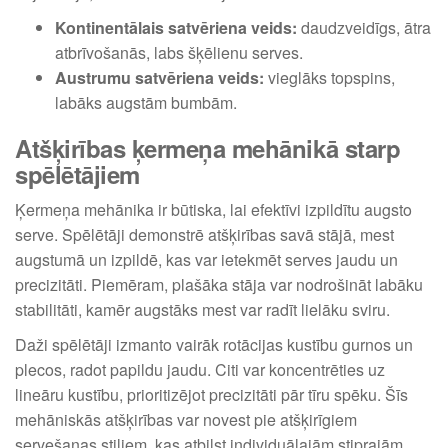
Kontinentālais satvēriena veids:
daudzveidīgs, ātra
atbrīvošanās, labs šķēlienu serves.
Austrumu satvēriena veids:
vieglāks topspins,
labāks augstām bumbām.
Atšķirības ķermeņa mehānikā starp
spēlētājiem
Ķermeņa mehānika ir būtiska, lai efektīvi izpildītu augsto
serve. Spēlētāji demonstrē atšķirības savā stājā, mest
augstumā un izpildē, kas var ietekmēt serves jaudu un
precizitāti. Piemēram, plašāka stāja var nodrošināt labāku
stabilitāti, kamēr augstāks mest var radīt lielāku sviru.
Daži spēlētāji izmanto vairāk rotācijas kustību gurnos un
plecos, radot papildu jaudu. Citi var koncentrēties uz
lineāru kustību, prioritizējot precizitāti pār tīru spēku. Šīs
mehāniskās atšķirības var novest pie atšķirīgiem
servešanas stiliem, kas atbilst individuālajām stiprajām