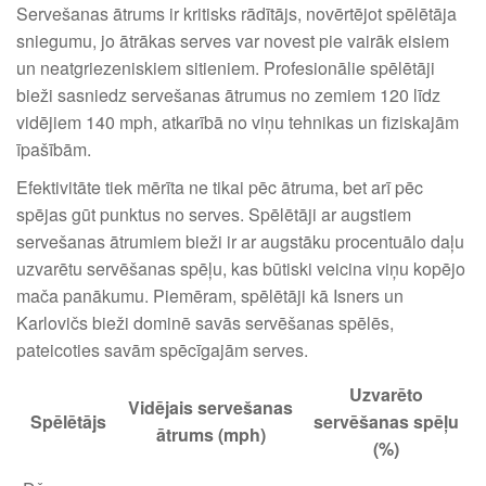
Servešanas ātrums ir kritisks rādītājs, novērtējot spēlētāja
sniegumu, jo ātrākas serves var novest pie vairāk eisiem
un neatgriezeniskiem sitieniem. Profesionālie spēlētāji
bieži sasniedz servešanas ātrumus no zemiem 120 līdz
vidējiem 140 mph, atkarībā no viņu tehnikas un fiziskajām
īpašībām.
Efektivitāte tiek mērīta ne tikai pēc ātruma, bet arī pēc
spējas gūt punktus no serves. Spēlētāji ar augstiem
servešanas ātrumiem bieži ir ar augstāku procentuālo daļu
uzvarētu servēšanas spēļu, kas būtiski veicina viņu kopējo
mača panākumu. Piemēram, spēlētāji kā Isners un
Karlovičs bieži dominē savās servēšanas spēlēs,
pateicoties savām spēcīgajām serves.
Uzvarēto
Vidējais servešanas
Spēlētājs
servēšanas spēļu
ātrums (mph)
(%)