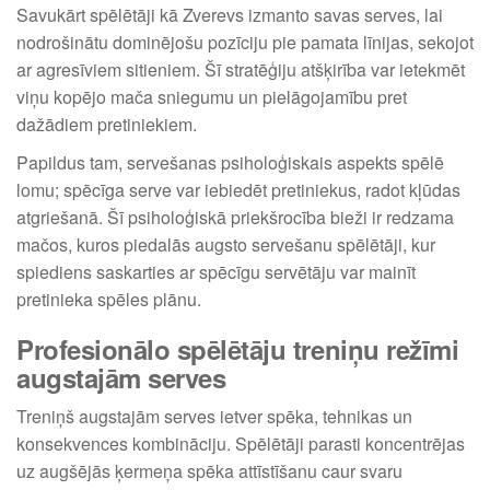
Savukārt spēlētāji kā Zverevs izmanto savas serves, lai
nodrošinātu dominējošu pozīciju pie pamata līnijas, sekojot
ar agresīviem sitieniem. Šī stratēģiju atšķirība var ietekmēt
viņu kopējo mača sniegumu un pielāgojamību pret
dažādiem pretiniekiem.
Papildus tam, servešanas psiholoģiskais aspekts spēlē
lomu; spēcīga serve var iebiedēt pretiniekus, radot kļūdas
atgriešanā. Šī psiholoģiskā priekšrocība bieži ir redzama
mačos, kuros piedalās augsto servešanu spēlētāji, kur
spiediens saskarties ar spēcīgu servētāju var mainīt
pretinieka spēles plānu.
Profesionālo spēlētāju treniņu režīmi
augstajām serves
Treniņš augstajām serves ietver spēka, tehnikas un
konsekvences kombināciju. Spēlētāji parasti koncentrējas
uz augšējās ķermeņa spēka attīstīšanu caur svaru