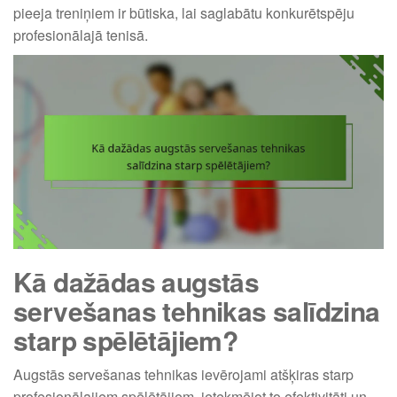
pieeja treniņiem ir būtiska, lai saglabātu konkurētspēju
profesionālajā tenisā.
Kā dažādas augstās
servešanas tehnikas salīdzina
starp spēlētājiem?
Augstās servešanas tehnikas ievērojami atšķiras starp
profesionālajiem spēlētājiem, ietekmējot to efektivitāti un