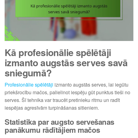
Kā profesionālie spēlētāji
izmanto augstās serves savā
sniegumā?
Profesionālie spēlētāji
izmanto augstās serves, lai iegūtu
priekšrocību mačos, palielinot iespēju gūt punktus tieši no
serves. Šī tehnika var traucēt pretinieku ritmu un radīt
iespējas agresīvām turpināšanas sitieniem.
Statistika par augsto servešanas
panākumu rādītājiem mačos