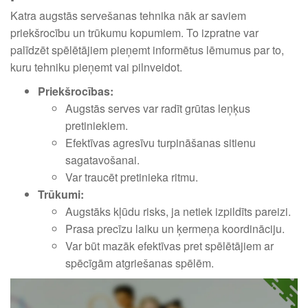
Katra augstās servešanas tehnika nāk ar saviem
priekšrocību un trūkumu kopumiem. To izpratne var
palīdzēt spēlētājiem pieņemt informētus lēmumus par to,
kuru tehniku pieņemt vai pilnveidot.
Priekšrocības:
Augstās serves var radīt grūtas leņķus
pretiniekiem.
Efektīvas agresīvu turpināšanas sitienu
sagatavošanai.
Var traucēt pretinieka ritmu.
Trūkumi:
Augstāks kļūdu risks, ja netiek izpildīts pareizi.
Prasa precīzu laiku un ķermeņa koordināciju.
Var būt mazāk efektīvas pret spēlētājiem ar
spēcīgām atgriešanas spēlēm.