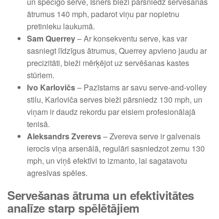
un spēcīgo serve, Isners bieži pārsniedz servešanas
ātrumus 140 mph, padarot viņu par nopietnu
pretinieku laukumā.
Sam Querrey
– Ar konsekventu serve, kas var
sasniegt līdzīgus ātrumus, Querrey apvieno jaudu ar
precizitāti, bieži mērķējot uz servēšanas kastes
stūriem.
Ivo Karlovičs
– Pazīstams ar savu serve-and-volley
stilu, Karloviča serves bieži pārsniedz 130 mph, un
viņam ir daudz rekordu par eisiem profesionālajā
tenisā.
Aleksandrs Zverevs
– Zvereva serve ir galvenais
ierocis viņa arsenālā, regulāri sasniedzot zemu 130
mph, un viņš efektīvi to izmanto, lai sagatavotu
agresīvas spēles.
Servešanas ātruma un efektivitātes
analīze starp spēlētājiem