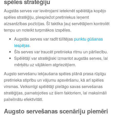
spēles stratēģiju
Augstās serves var ievērojami ietekmēt spēlētāja kopējo
spēles stratēģiju, piespiežot pretiniekus ieņemt
aizsardzības pozīcijas. Šī taktika ļauj servētājiem kontrolēt
tempu un noteikt turpmākos izspēles.
Augstās serves var radīt tūlītējas
punktu gūšanas
iespējas
.
Šīs serves var traucēt pretinieka ritmu un pārliecību.
Spēlētāji var stratēģiski izmantot augstās serves, lai
mērķētu uz vājākiem atgriezējiem.
Augsto servešanu iekļaušana spēles plānā prasa rūpīgu
pretinieka stiprību un vājumu apsvēršanu, kā arī spēles
virsmas. Veiksmīgi spēlētāji pielāgo savas servešanas
stratēģijas, pamatojoties uz šiem faktoriem, lai maksimāli
palielinātu efektivitāti.
Augsto servešanas scenāriju piemēri