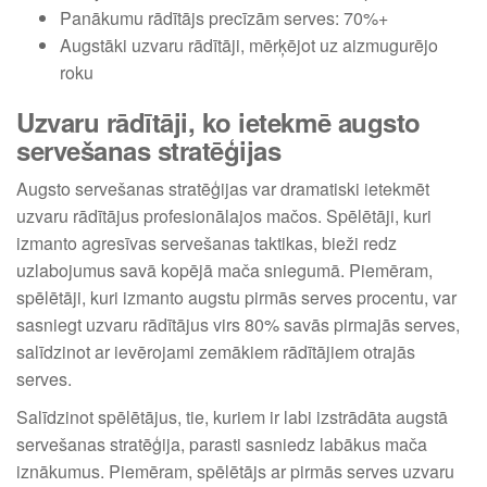
Panākumu rādītājs precīzām serves: 70%+
Augstāki uzvaru rādītāji, mērķējot uz aizmugurējo
roku
Uzvaru rādītāji, ko ietekmē augsto
servešanas stratēģijas
Augsto servešanas stratēģijas var dramatiski ietekmēt
uzvaru rādītājus profesionālajos mačos. Spēlētāji, kuri
izmanto agresīvas servešanas taktikas, bieži redz
uzlabojumus savā kopējā mača sniegumā. Piemēram,
spēlētāji, kuri izmanto augstu pirmās serves procentu, var
sasniegt uzvaru rādītājus virs 80% savās pirmajās serves,
salīdzinot ar ievērojami zemākiem rādītājiem otrajās
serves.
Salīdzinot spēlētājus, tie, kuriem ir labi izstrādāta augstā
servešanas stratēģija, parasti sasniedz labākus mača
iznākumus. Piemēram, spēlētājs ar pirmās serves uzvaru