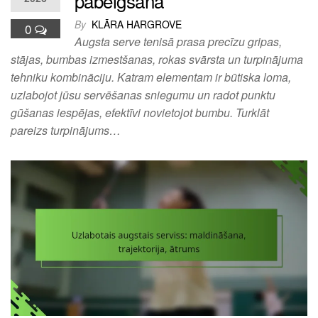
pabeigšana
By
KLĀRA HARGROVE
0
Augsta serve tenisā prasa precīzu gripas,
stājas, bumbas izmestšanas, rokas svārsta un turpinājuma
tehniku kombināciju. Katram elementam ir būtiska loma,
uzlabojot jūsu servēšanas sniegumu un radot punktu
gūšanas iespējas, efektīvi novietojot bumbu. Turklāt
pareizs turpinājums…