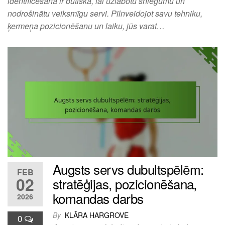
identificēšana ir būtiska, lai uzlabotu sniegumu un
nodrošinātu veiksmīgu servi. Pilnveidojot savu tehniku,
ķermeņa pozicionēšanu un laiku, jūs varat…
Augsts servs dubultspēlēm:
FEB
02
stratēģijas, pozicionēšana,
komandas darbs
2026
By
KLĀRA HARGROVE
0