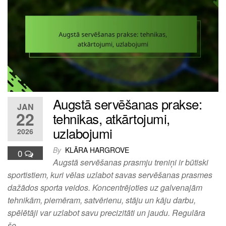
Augstā servēšanas prakse:
JAN
22
tehnikas, atkārtojumi,
uzlabojumi
2026
By
KLĀRA HARGROVE
0
Augstā servēšanas prasmju treniņi ir būtiski
sportistiem, kuri vēlas uzlabot savas servēšanas prasmes
dažādos sporta veidos. Koncentrējoties uz galvenajām
tehnikām, piemēram, satvērienu, stāju un kāju darbu,
spēlētāji var uzlabot savu precizitāti un jaudu. Regulāra
šo…