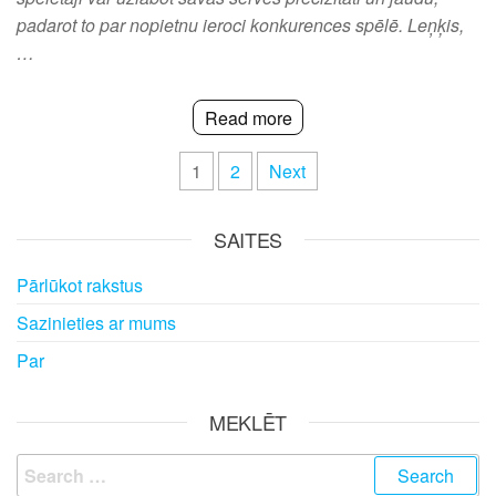
padarot to par nopietnu ieroci konkurences spēlē. Leņķis,
…
Read more
Posts
1
2
Next
pagination
SAITES
Pārlūkot rakstus
Sazinieties ar mums
Par
MEKLĒT
Search
for: