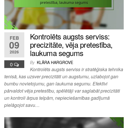
Kontrolēts augsts serviss:
FEB
09
precizitāte, vēja pretestība,
laukuma segums
2026
By
KLĀRA HARGROVE
0
Kontrolēts augsts serviss ir stratēģiska tehnika
tenisā, kas uzsver precizitāti un augstumu, uzlabojot gan
bumbu novietojumu, gan laukuma segumu. Efektīvi
pārvaldot vēja pretestību, spēlētāji var saglabāt precizitāti
un kontroli ārpus telpām, nepieciešamības gadījumā
pielāgojot savu…