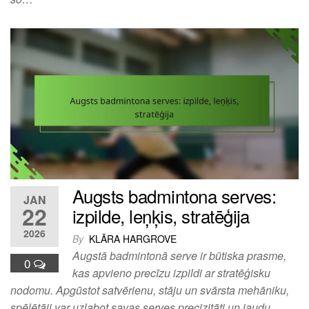
Augsts badmintona serves:
JAN
22
izpilde, leņķis, stratēģija
2026
By
KLĀRA HARGROVE
Augstā badmintonā serve ir būtiska prasme,
0
kas apvieno precīzu izpildi ar stratēģisku
nodomu. Apgūstot satvērienu, stāju un svārsta mehāniku,
spēlētāji var uzlabot savas serves precizitāti un jaudu,