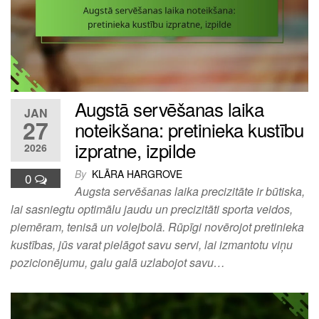
Augstā servēšanas laika
JAN
27
noteikšana: pretinieka kustību
izpratne, izpilde
2026
By
KLĀRA HARGROVE
0
Augsta servēšanas laika precizitāte ir būtiska,
lai sasniegtu optimālu jaudu un precizitāti sporta veidos,
piemēram, tenisā un volejbolā. Rūpīgi novērojot pretinieka
kustības, jūs varat pielāgot savu servi, lai izmantotu viņu
pozicionējumu, galu galā uzlabojot savu…