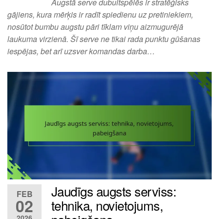
Augstā serve dubultspēlēs ir stratēģisks
gājiens, kura mērķis ir radīt spiedienu uz pretiniekiem,
nosūtot bumbu augstu pāri tīklam viņu aizmugurējā
laukuma virzienā. Šī serve ne tikai rada punktu gūšanas
iespējas, bet arī uzsver komandas darba…
Jaudīgs augsts serviss:
FEB
02
tehnika, novietojums,
2026