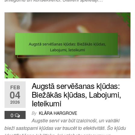
Augstā servēšanas kļūdas:
FEB
04
Biežākās kļūdas, Labojumi,
Ieteikumi
2026
By
KLĀRA HARGROVE
0
Augstie servi var būt izaicinoši, un vairāki
bieži sastopami kļūdas var traucēt to efektivitāti. Šo kļūdu