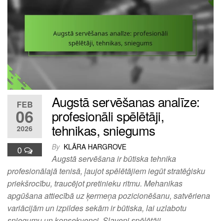
Augstā servēšanas analīze:
FEB
06
profesionāli spēlētāji,
tehnikas, sniegums
2026
By
KLĀRA HARGROVE
0
Augstā servēšana ir būtiska tehnika
profesionālajā tenisā, ļaujot spēlētājiem iegūt stratēģisku
priekšrocību, traucējot pretinieku ritmu. Mehanikas
apgūšana attiecībā uz ķermeņa pozicionēšanu, satvēriena
variācijām un izpildes sekām ir būtiska, lai uzlabotu
sniegumu un konsekvenci. Slaveni spēlētāji…