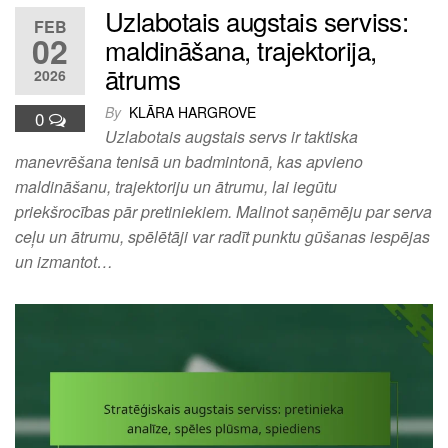
Uzlabotais augstais serviss:
FEB
02
maldināšana, trajektorija,
ātrums
2026
By
KLĀRA HARGROVE
0
Uzlabotais augstais servs ir taktiska
manevrēšana tenisā un badmintonā, kas apvieno
maldināšanu, trajektoriju un ātrumu, lai iegūtu
priekšrocības pār pretiniekiem. Malinot saņēmēju par serva
ceļu un ātrumu, spēlētāji var radīt punktu gūšanas iespējas
un izmantot…