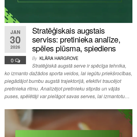
Stratēģiskais augstais
JAN
30
serviss: pretinieka analīze,
spēles plūsma, spiediens
2026
By
KLĀRA HARGROVE
0
Stratēģiskā augstā serve ir spēcīga tehnika,
ko izmanto dažādos sporta veidos, lai iegūtu priekšrocības,
piegādājot bumbu augstā trajektorijā, efektīvi traucējot
pretinieka ritmu. Analizējot pretinieku stiprās un vājās
puses, spēlētāji var pielāgot savas serves, lai izmantotu…