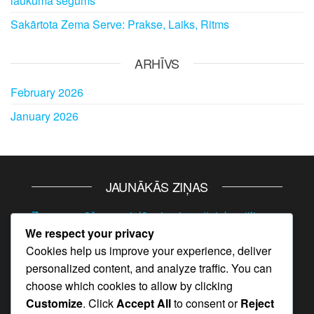
laukuma segums
Sakārtota Zema Serve: Prakse, Laiks, Ritms
ARHĪVS
February 2026
January 2026
JAUNĀKĀS ZIŅAS
Zema servēšanas pielāgojumi: pretinieku stili,
We respect your privacy
laukuma apstākļi, spēles plūsma
Cookies help us improve your experience, deliver
Flick Badmintona Serves Laika: Pretinieka
personalized content, and analyze traffic. You can
lasīšana, Izpildes stratēģija
choose which cookies to allow by clicking
Flick Badmintona Serve: Plaukstas kustība,
Customize
. Click
Accept All
to consent or
Reject