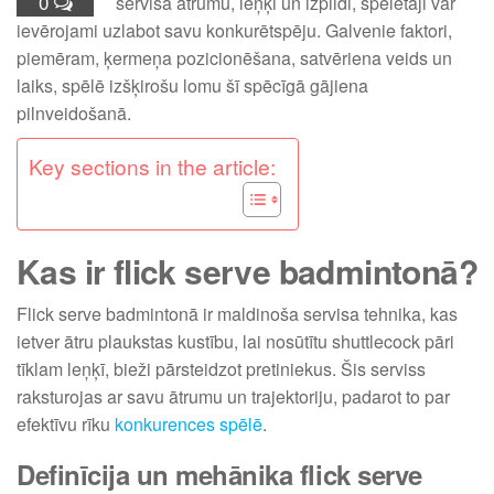
0
servisa ātrumu, leņķi un izpildi, spēlētāji var
ievērojami uzlabot savu konkurētspēju. Galvenie faktori,
piemēram, ķermeņa pozicionēšana, satvēriena veids un
laiks, spēlē izšķirošu lomu šī spēcīgā gājiena
pilnveidošanā.
Key sections in the article:
Kas ir flick serve badmintonā?
Flick serve badmintonā ir maldinoša servisa tehnika, kas
ietver ātru plaukstas kustību, lai nosūtītu shuttlecock pāri
tīklam leņķī, bieži pārsteidzot pretiniekus. Šis serviss
raksturojas ar savu ātrumu un trajektoriju, padarot to par
efektīvu rīku
konkurences spēlē
.
Definīcija un mehānika flick serve