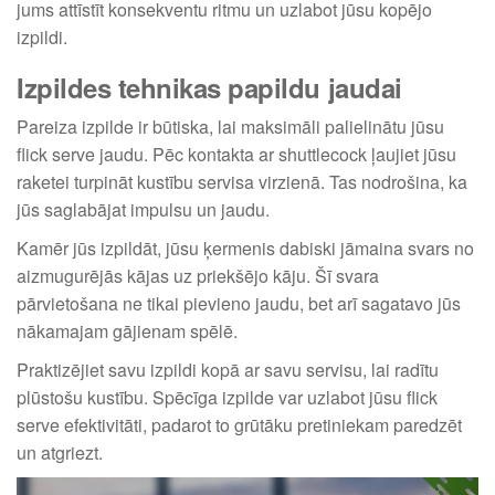
jums attīstīt konsekventu ritmu un uzlabot jūsu kopējo
izpildi.
Izpildes tehnikas papildu jaudai
Pareiza izpilde ir būtiska, lai maksimāli palielinātu jūsu
flick serve jaudu. Pēc kontakta ar shuttlecock ļaujiet jūsu
raketei turpināt kustību servisa virzienā. Tas nodrošina, ka
jūs saglabājat impulsu un jaudu.
Kamēr jūs izpildāt, jūsu ķermenis dabiski jāmaina svars no
aizmugurējās kājas uz priekšējo kāju. Šī svara
pārvietošana ne tikai pievieno jaudu, bet arī sagatavo jūs
nākamajam gājienam spēlē.
Praktizējiet savu izpildi kopā ar savu servisu, lai radītu
plūstošu kustību. Spēcīga izpilde var uzlabot jūsu flick
serve efektivitāti, padarot to grūtāku pretiniekam paredzēt
un atgriezt.