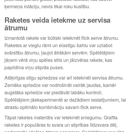
ķermeņa rotāciju, nevis tikai roku kustību.
Raketes veida ietekme uz servisa
ātrumu
Izmantotā rakete var būtiski ietekmēt flick serve ātrumu.
Raketes ar vieglu rāmi un elastīgu šahtu var uzlabot
svārstību ātrumu, ļaujot ātrākām servēm. Spēlētājiem
jāņem vērā viņu spēles stils un jāizvēlas rakete, kas
papildina viņu stiprās puses.
Atšķirīgas stīgu spriedzes var arī ietekmēt servisa ātrumu.
Zemāka spriedze var nodrošināt vairāk jaudas, kamēr
augstāka spriedze var piedāvāt labāku kontroli.
Spēlētājiem jāeksperimentē ar dažādiem iestatījumiem, lai
atrastu optimālo kombināciju savam flick serve.
Tāpat raketes materiāls var ietekmēt sniegumu. Grafīta
raketes ir populāras to svara un stiprības līdzsvara dēļ,