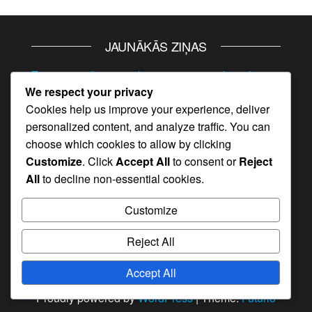
JAUNĀKĀS ZIŅAS
Zema servēšanas pielāgojumi: pretinieku stili,
We respect your privacy
laukuma apstākļi, spēles plūsma
Cookies help us improve your experience, deliver
Flick Badmintona Serves Laika: Pretinieka
personalized content, and analyze traffic. You can
lasīšana, Izpildes stratēģija
choose which cookies to allow by clicking
Flick Badmintona Serve: Plaukstas kustība,
Customize
. Click
Accept All
to consent or
Reject
Maldināšana, Pabeigšana
All
to decline non-essential cookies.
Kontrolēts augsts serviss: precizitāte, vēja
Customize
pretestība, laukuma segums
Sakārtota Zema Serve: Prakse, Laiks, Ritms
Reject All
Accept All
Proudly powered by
WordPress
|
Theme:
Futurio