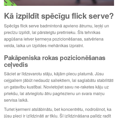
Kā izpildīt spēcīgu flick serve?
Spēcīgs flick serve badmintonā apvieno ātrumu, leņķi un
precīzu izpildi, lai pārsteigtu pretinieku. Šīs tehnikas
apgūšana ietver ķermeņa pozicionēšanas, satvēriena
veida, laika un izpildes mehānikas izpratni.
Pakāpeniska rokas pozicionēšanas
ceļvedis
Sāciet ar līdzsvarotu stāju, kājām plecu platumā. Jūsu
ceļgaliem jābūt nedaudz saliektiem, lai saglabātu stabilitāti
un gatavību kustībai. Novietojiet savu ne-raketes kāju uz
priekšu, lai atvieglotu ātru pagriezienu un svara maiņu
servisa laikā.
Turiet ķermeni atslābinātu, bet koncentrētu, nodrošinot, ka
jūsu pleci ir izlīdzināti ar tīklu. Šī izlīdzināšana palīdz radīt