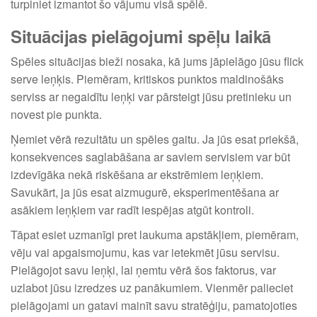
turpiniet izmantot šo vājumu visā spēlē.
Situācijas pielāgojumi spēļu laikā
Spēles situācijas bieži nosaka, kā jums jāpielāgo jūsu flick
serve leņķis. Piemēram, kritiskos punktos maldinošāks
serviss ar negaidītu leņķi var pārsteigt jūsu pretinieku un
novest pie punkta.
Ņemiet vērā rezultātu un spēles gaitu. Ja jūs esat priekšā,
konsekvences saglabāšana ar saviem servisiem var būt
izdevīgāka nekā riskēšana ar ekstrēmiem leņķiem.
Savukārt, ja jūs esat aizmugurē, eksperimentēšana ar
asākiem leņķiem var radīt iespējas atgūt kontroli.
Tāpat esiet uzmanīgi pret laukuma apstākļiem, piemēram,
vēju vai apgaismojumu, kas var ietekmēt jūsu servisu.
Pielāgojot savu leņķi, lai ņemtu vērā šos faktorus, var
uzlabot jūsu izredzes uz panākumiem. Vienmēr palieciet
pielāgojami un gatavi mainīt savu stratēģiju, pamatojoties