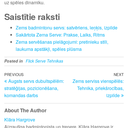
uz spēles dinamiku.
Saistītie raksti
Zems badmintonu servs: satvēriens, leņķis, izpilde
Sakārtota Zema Serve: Prakse, Laiks, Ritms
Zema servēšanas pielāgojumi: pretinieku stili,
laukuma apstākļi, spēles plūsma
Posted in
Flick Serve Tehnikas
Post
Previous
PREVIOUS
NEXT
N
Augsts servs dubultspēlēm:
Zems serviss vienspēlēs:
Post
Po
navigation
stratēģijas, pozicionēšana,
Tehnika, priekšrocības,
komandas darbs
izpilde
About The Author
Klāra Hargrove
Aizrautīga badmintonista un trenere, Klāra Hargrove ir