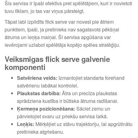
Šis serviss ir īpaši efektīvs pret spēlētājiem, kuri ir novietoti
tuvu tīklam, jo tas var viņus pārsteigt.
Tāpat labi izpildīts flick serve var novest pie ātriem
punktiem, īpaši, ja pretinieks nav sagatavots pēkšņai
ātruma un leņķa maiņai. Šī servisa apgūšana var
ievērojami uzlabot spēlētāja kopējo spēles stratēģiju.
Veiksmīgas flick serve galvenie
komponenti
Satvēriena veids:
Izmantojiet standarta forehand
satvērienu labākai kontrolei.
Plaukstas darbība:
Ātra un precīza plaukstas
sprādziena kustība ir būtiska ātruma radīšanai.
Ķermeņa pozicionēšana:
Sāciet zemu un
pārvietojiet svaru uz priekšu servisa laikā.
Leņķis:
Mērķējiet uz stāvu trajektoriju, lai apgrūtinātu
pretinieka atgriešanu.