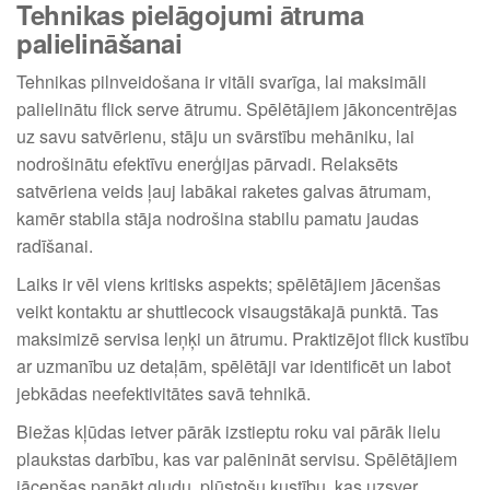
Tehnikas pielāgojumi ātruma
palielināšanai
Tehnikas pilnveidošana ir vitāli svarīga, lai maksimāli
palielinātu flick serve ātrumu. Spēlētājiem jākoncentrējas
uz savu satvērienu, stāju un svārstību mehāniku, lai
nodrošinātu efektīvu enerģijas pārvadi. Relaksēts
satvēriena veids ļauj labākai raketes galvas ātrumam,
kamēr stabila stāja nodrošina stabilu pamatu jaudas
radīšanai.
Laiks ir vēl viens kritisks aspekts; spēlētājiem jācenšas
veikt kontaktu ar shuttlecock visaugstākajā punktā. Tas
maksimizē servisa leņķi un ātrumu. Praktizējot flick kustību
ar uzmanību uz detaļām, spēlētāji var identificēt un labot
jebkādas neefektivitātes savā tehnikā.
Biežas kļūdas ietver pārāk izstieptu roku vai pārāk lielu
plaukstas darbību, kas var palēnināt servisu. Spēlētājiem
jācenšas panākt gludu, plūstošu kustību, kas uzsver