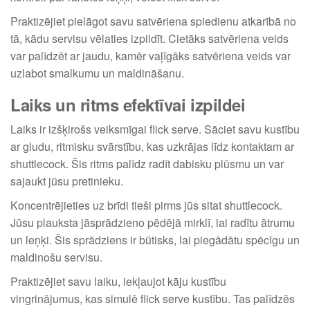
Praktizējiet pielāgot savu satvēriena spiedienu atkarībā no
tā, kādu servisu vēlaties izpildīt. Cietāks satvēriena veids
var palīdzēt ar jaudu, kamēr vaļīgāks satvēriena veids var
uzlabot smalkumu un maldināšanu.
Laiks un ritms efektīvai izpildei
Laiks ir izšķirošs veiksmīgai flick serve. Sāciet savu kustību
ar gludu, ritmisku svārstību, kas uzkrājas līdz kontaktam ar
shuttlecock. Šis ritms palīdz radīt dabisku plūsmu un var
sajaukt jūsu pretinieku.
Koncentrējieties uz brīdi tieši pirms jūs sitat shuttlecock.
Jūsu plauksta jāsprādzieno pēdējā mirklī, lai radītu ātrumu
un leņķi. Šis sprādziens ir būtisks, lai piegādātu spēcīgu un
maldinošu servisu.
Praktizējiet savu laiku, iekļaujot kāju kustību
vingrinājumus, kas simulē flick serve kustību. Tas palīdzēs