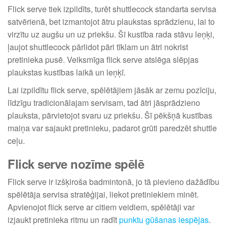
Flick serve tiek izpildīts, turēt shuttlecock standarta servisa
satvērienā, bet izmantojot ātru plaukstas sprādzienu, lai to
virzītu uz augšu un uz priekšu. Šī kustība rada stāvu leņķi,
ļaujot shuttlecock pārlidot pāri tīklam un ātri nokrist
pretinieka pusē. Veiksmīga flick serve atslēga slēpjas
plaukstas kustības laikā un leņķī.
Lai izpildītu flick serve, spēlētājiem jāsāk ar zemu pozīciju,
līdzīgu tradicionālajam servisam, tad ātri jāsprādzieno
plauksta, pārvietojot svaru uz priekšu. Šī pēkšņā kustības
maiņa var sajaukt pretinieku, padarot grūti paredzēt shuttle
ceļu.
Flick serve nozīme spēlē
Flick serve ir izšķiroša badmintonā, jo tā pievieno dažādību
spēlētāja servisa stratēģijai, liekot pretiniekiem minēt.
Apvienojot flick serve ar citiem veidiem, spēlētāji var
izjaukt pretinieka ritmu un radīt
punktu gūšanas iespējas
.