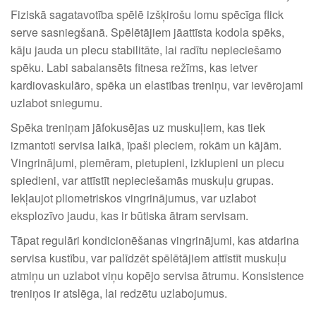
Fiziskā sagatavotība spēlē izšķirošu lomu spēcīga flick
serve sasniegšanā. Spēlētājiem jāattīsta kodola spēks,
kāju jauda un plecu stabilitāte, lai radītu nepieciešamo
spēku. Labi sabalansēts fitnesa režīms, kas ietver
kardiovaskulāro, spēka un elastības treniņu, var ievērojami
uzlabot sniegumu.
Spēka treniņam jāfokusējas uz muskuļiem, kas tiek
izmantoti servisa laikā, īpaši pleciem, rokām un kājām.
Vingrinājumi, piemēram, pietupieni, izklupieni un plecu
spiedieni, var attīstīt nepieciešamās muskuļu grupas.
Iekļaujot pliometriskos vingrinājumus, var uzlabot
eksplozīvo jaudu, kas ir būtiska ātram servisam.
Tāpat regulāri kondicionēšanas vingrinājumi, kas atdarina
servisa kustību, var palīdzēt spēlētājiem attīstīt muskuļu
atmiņu un uzlabot viņu kopējo servisa ātrumu. Konsistence
treniņos ir atslēga, lai redzētu uzlabojumus.