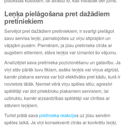
plaukstas kustībām, lai atrastu to, kas vislabāk der jums.
Leņķa pielāgošana pret dažādiem
pretiniekiem
Servējot pret dažādiem pretiniekiem, ir svarīgi pielāgot
savu servisa leņķi, pamatojoties uz viņu stiprajām un
vājajām pusēm. Piemēram, ja jūsu pretinieks cīnās ar
augstiem sitieniem, stāvs leņķis var izmantot šo vājumu.
Analizējiet sava pretinieka pozicionēšanu un gatavību. Ja
viņi stāv pārāk tuvu tīklam, asāks leņķis var viņus atgrūst,
kamēr plakans serviss var būt efektīvāks pret kādu, kurš ir
novietots tālāk. Ņemiet vērā viņu spēles stilu; agresīvi
spēlētāji var dot priekšroku plakaniem servisiem, lai
uzbruktu, kamēr aizsardzības spēlētāji var cīnīties ar
stāviem leņķiem.
Turiet prātā sava
pretinieka reakcija
s uz jūsu servēm
spēles laikā. Ja viņi konsekventi cīnās ar konkrētu leņķi,