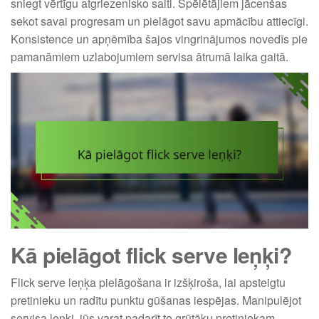
sniegt vērtīgu atgriezenisko saiti. Spēlētājiem jācenšas
sekot savai progresam un pielāgot savu apmācību attiecīgi.
Konsistence un apņēmība šajos vingrinājumos novedīs pie
pamanāmiem uzlabojumiem servisa ātrumā laika gaitā.
Kā pielāgot flick serve leņķi?
Flick serve leņķa pielāgošana ir izšķiroša, lai apsteigtu
pretinieku un radītu punktu gūšanas iespējas. Manipulējot
servisa leņķi, jūs varat padarīt to grūtāku pretiniekam