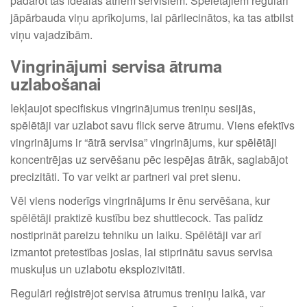
padarot tās ideālas ātriem servisiem. Spēlētājiem regulāri
jāpārbauda viņu aprīkojums, lai pārliecinātos, ka tas atbilst
viņu vajadzībām.
Vingrinājumi servisa ātruma
uzlabošanai
Iekļaujot specifiskus vingrinājumus treniņu sesijās,
spēlētāji var uzlabot savu flick serve ātrumu. Viens efektīvs
vingrinājums ir “ātrā servisa” vingrinājums, kur spēlētāji
koncentrējas uz servēšanu pēc iespējas ātrāk, saglabājot
precizitāti. To var veikt ar partneri vai pret sienu.
Vēl viens noderīgs vingrinājums ir ēnu servēšana, kur
spēlētāji praktizē kustību bez shuttlecock. Tas palīdz
nostiprināt pareizu tehniku un laiku. Spēlētāji var arī
izmantot pretestības joslas, lai stiprinātu savus servisa
muskuļus un uzlabotu eksplozivitāti.
Regulāri reģistrējot servisa ātrumus treniņu laikā, var