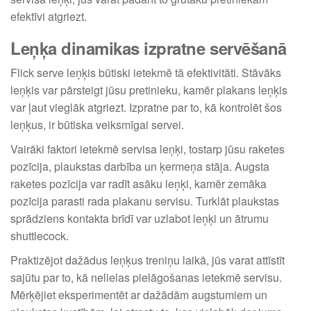
efektīvi atgriezt.
Leņķa dinamikas izpratne servēšanā
Flick serve leņķis būtiski ietekmē tā efektivitāti. Stāvāks
leņķis var pārsteigt jūsu pretinieku, kamēr plakans leņķis
var ļaut vieglāk atgriezt. Izpratne par to, kā kontrolēt šos
leņķus, ir būtiska veiksmīgai servei.
Vairāki faktori ietekmē servisa leņķi, tostarp jūsu raketes
pozīcija, plaukstas darbība un ķermeņa stāja. Augsta
raketes pozīcija var radīt asāku leņķi, kamēr zemāka
pozīcija parasti rada plakanu servisu. Turklāt plaukstas
sprādziens kontakta brīdī var uzlabot leņķi un ātrumu
shuttlecock.
Praktizējot dažādus leņķus treniņu laikā, jūs varat attīstīt
sajūtu par to, kā nelielas pielāgošanas ietekmē servisu.
Mērķējiet eksperimentēt ar dažādām augstumiem un