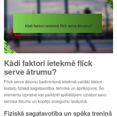
Kādi faktori ietekmē flick
serve ātrumu?
Flick serve ātrumu badmintonā ietekmē vairāki faktori,
tostarp fiziskā sagatavotība, tehnika un aprīkojums. Šo
elementu izpratne var palīdzēt spēlētājiem uzlabot savu
servisa ātrumu un kopējo sniegumu laukumā.
Fiziskā sagatavotība un spēka treniņš