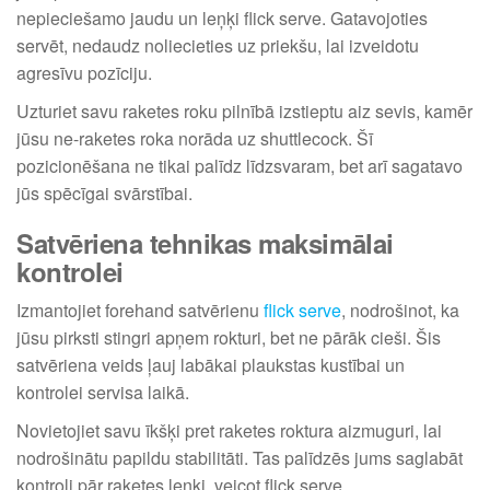
nepieciešamo jaudu un leņķi flick serve. Gatavojoties
servēt, nedaudz noliecieties uz priekšu, lai izveidotu
agresīvu pozīciju.
Uzturiet savu raketes roku pilnībā izstieptu aiz sevis, kamēr
jūsu ne-raketes roka norāda uz shuttlecock. Šī
pozicionēšana ne tikai palīdz līdzsvaram, bet arī sagatavo
jūs spēcīgai svārstībai.
Satvēriena tehnikas maksimālai
kontrolei
Izmantojiet forehand satvērienu
flick serve
, nodrošinot, ka
jūsu pirksti stingri apņem rokturi, bet ne pārāk cieši. Šis
satvēriena veids ļauj labākai plaukstas kustībai un
kontrolei servisa laikā.
Novietojiet savu īkšķi pret raketes roktura aizmuguri, lai
nodrošinātu papildu stabilitāti. Tas palīdzēs jums saglabāt
kontroli pār raketes leņķi, veicot flick serve.