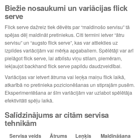
Biežie nosaukumi un variācijas flick
serve
Flick serve dažreiz tiek dēvēts par “maldinošo servisu” tā
spējas dēļ maldināt pretiniekus. Citi termini ietver “ātru
servisu” un “augsto flick serve”, kas var attiekties uz
izpildes variācijām vai mērķa apgabaliem. Spēlētāji var arī
pielāgot flick serve, lai atbilstu viņu stilam, piemēram,
iekļaujot backhand flick serve papildu daudzveidībai.
Variācijas var ietvert ātruma vai leņķa maiņu flick laikā,
atkarībā no pretinieka pozicionēšanas un stiprajām pusēm.
Eksperimentēšana ar šīm variācijām var uzlabot spēlētāja
efektivitāti spēļu laikā.
Salīdzinājums ar citām servisa
tehnikām
Servisa veids
Ātrums
Leņķis
Maldināšana