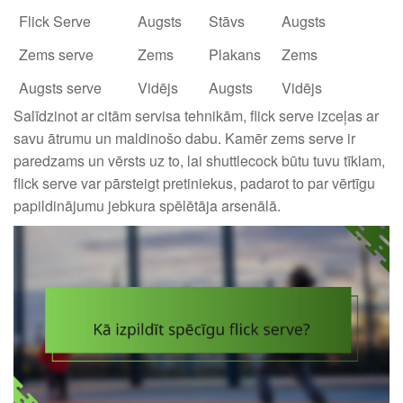
Flick Serve
Augsts
Stāvs
Augsts
Zems serve
Zems
Plakans
Zems
Augsts serve
Vidējs
Augsts
Vidējs
Salīdzinot ar citām servisa tehnikām, flick serve izceļas ar
savu ātrumu un maldinošo dabu. Kamēr zems serve ir
paredzams un vērsts uz to, lai shuttlecock būtu tuvu tīklam,
flick serve var pārsteigt pretiniekus, padarot to par vērtīgu
papildinājumu jebkura spēlētāja arsenālā.