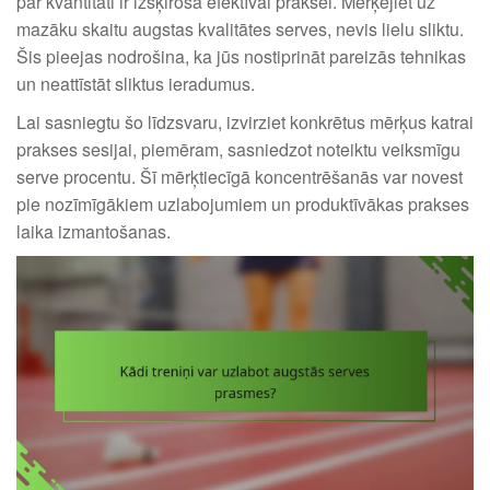
pār kvantitāti ir izšķiroša efektīvai praksei. Mērķējiet uz
mazāku skaitu augstas kvalitātes serves, nevis lielu sliktu.
Šis pieejas nodrošina, ka jūs nostiprināt pareizās tehnikas
un neattīstāt sliktus ieradumus.
Lai sasniegtu šo līdzsvaru, izvirziet konkrētus mērķus katrai
prakses sesijai, piemēram, sasniedzot noteiktu veiksmīgu
serve procentu. Šī mērķtiecīgā koncentrēšanās var novest
pie nozīmīgākiem uzlabojumiem un produktīvākas prakses
laika izmantošanas.