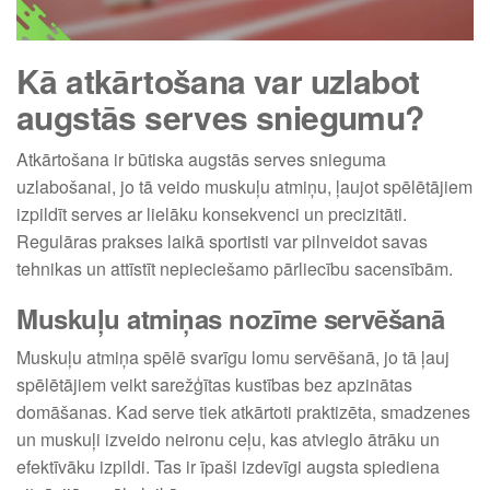
Kā atkārtošana var uzlabot
augstās serves sniegumu?
Atkārtošana ir būtiska augstās serves snieguma
uzlabošanai, jo tā veido muskuļu atmiņu, ļaujot spēlētājiem
izpildīt serves ar lielāku konsekvenci un precizitāti.
Regulāras prakses laikā sportisti var pilnveidot savas
tehnikas un attīstīt nepieciešamo pārliecību sacensībām.
Muskuļu atmiņas nozīme servēšanā
Muskuļu atmiņa spēlē svarīgu lomu servēšanā, jo tā ļauj
spēlētājiem veikt sarežģītas kustības bez apzinātas
domāšanas. Kad serve tiek atkārtoti praktizēta, smadzenes
un muskuļi izveido neironu ceļu, kas atvieglo ātrāku un
efektīvāku izpildi. Tas ir īpaši izdevīgi augsta spiediena