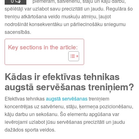
0
piemēram, satvērienu, stāju un kāju darbu,
spēlētāji var uzlabot savu precizitāti un jaudu. Regulāra šo
treniņu atkārtošana veido muskuļu atmiņu, ļaujot
nodrošināt konsekventāku un pārliecinošāku sniegumu
sacensībās.
Key sections in the article:
Kādas ir efektīvas tehnikas
augstā servēšanas treniņiem?
Efektīvas tehnikas
augstā servēšanas
treniņiem
koncentrējas uz satvērienu, stāju, ķermeņa pozicionēšanu,
kāju darbu un sekošanu. Šo elementu apgūšana var
ievērojami uzlabot jūsu servēšanas precizitāti un jaudu
dažādos sporta veidos.