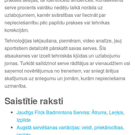
serve procents vairāku nedēļu laikā norāda uz
uzlabojumiem, kamēr svārstības var liecināt par
nepieciešamību pēc papildu prakses vai tehnikas
korekcijām.
Tehnoloģijas iekļaušana, piemēram, video analīze, ļauj
sportistiem detalizēti pārskatīt savas serves. Šīs
atsauksmes var izcelt tehniskās kļūdas un uzlabojumu
jomas. Turklāt salīdzinot serve rādītājus ar vienaudžiem vai
saņemot novērtējumus no treneriem, var sniegt ārējus
skatījumus uz sniegumu un jomām, kurām nepieciešama
uzmanība.
Saistītie raksti
Jaudīgs Flick Badmintona Serviss: Ātrums, Leņķis,
Izpilde
Augstā servēšanas variācijas: veidi, priekšrocības,
izpilde