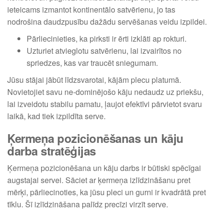
ieteicams izmantot kontinentālo satvērienu, jo tas
nodrošina daudzpusību dažādu servēšanas veidu izpildei.
Pārliecinieties, ka pirksti ir ērti izklāti ap rokturi.
Uzturiet atvieglotu satvērienu, lai izvairītos no
spriedzes, kas var traucēt sniegumam.
Jūsu stājai jābūt līdzsvarotai, kājām plecu platumā.
Novietojiet savu ne-dominējošo kāju nedaudz uz priekšu,
lai izveidotu stabilu pamatu, ļaujot efektīvi pārvietot svaru
laikā, kad tiek izpildīta serve.
Ķermeņa pozicionēšanas un kāju
darba stratēģijas
Ķermeņa pozicionēšana un kāju darbs ir būtiski spēcīgai
augstajai servei. Sāciet ar ķermeņa izlīdzināšanu pret
mērķi, pārliecinoties, ka jūsu pleci un gurni ir kvadrātā pret
tīklu. Šī izlīdzināšana palīdz precīzi virzīt serve.