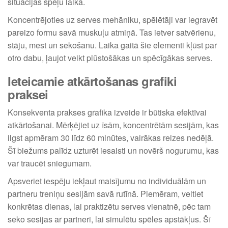
situācijās spēļu laikā.
Koncentrējoties uz serves mehāniku, spēlētāji var iegravēt
pareizo formu savā muskuļu atmiņā. Tas ietver satvērienu,
stāju, mest un sekošanu. Laika gaitā šie elementi kļūst par
otro dabu, ļaujot veikt plūstošākas un spēcīgākas serves.
Ieteicamie atkārtošanas grafiki
praksei
Konsekventa prakses grafika izveide ir būtiska efektīvai
atkārtošanai. Mērķējiet uz īsām, koncentrētām sesijām, kas
ilgst apmēram 30 līdz 60 minūtes, vairākas reizes nedēļā.
Šī biežums palīdz uzturēt iesaisti un novērš nogurumu, kas
var traucēt sniegumam.
Apsveriet iespēju iekļaut maisījumu no individuālām un
partneru treniņu sesijām savā rutīnā. Piemēram, veltiet
konkrētas dienas, lai praktizētu serves vienatnē, pēc tam
seko sesijas ar partneri, lai simulētu spēles apstākļus. Šī