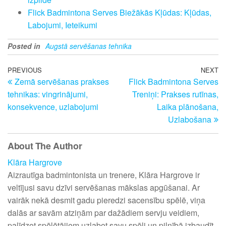
Flick Badmintona Serves Biežākās Kļūdas: Kļūdas,
Labojumi, Ieteikumi
Posted in
Augstā servēšanas tehnika
Post
Previous
PREVIOUS
NEXT
N
Zemā servēšanas prakses
Flick Badmintona Serves
Post
Po
navigation
tehnikas: vingrinājumi,
Treniņi: Prakses rutīnas,
konsekvence, uzlabojumi
Laika plānošana,
Uzlabošana
About The Author
Klāra Hargrove
Aizrautīga badmintonista un trenere, Klāra Hargrove ir
veltījusi savu dzīvi servēšanas mākslas apgūšanai. Ar
vairāk nekā desmit gadu pieredzi sacensību spēlē, viņa
dalās ar savām atziņām par dažādiem servju veidiem,
palīdzot spēlētājiem uzlabot savu spēli un pilnībā izbaudīt