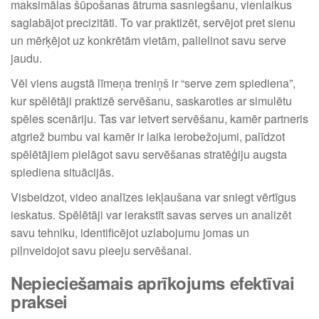
maksimālas šūpošanas ātruma sasniegšanu, vienlaikus
saglabājot precizitāti. To var praktizēt, servējot pret sienu
un mērķējot uz konkrētām vietām, palielinot savu serve
jaudu.
Vēl viens augstā līmeņa treniņš ir “serve zem spiediena”,
kur spēlētāji praktizē servēšanu, saskaroties ar simulētu
spēles scenāriju. Tas var ietvert servēšanu, kamēr partneris
atgriež bumbu vai kamēr ir laika ierobežojumi, palīdzot
spēlētājiem pielāgot savu servēšanas stratēģiju augsta
spiediena situācijās.
Visbeidzot, video analīzes iekļaušana var sniegt vērtīgus
ieskatus. Spēlētāji var ierakstīt savas serves un analizēt
savu tehniku, identificējot uzlabojumu jomas un
pilnveidojot savu pieeju servēšanai.
Nepieciešamais aprīkojums efektīvai
praksei