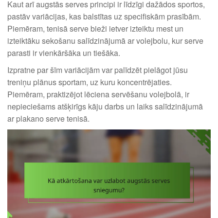
Kaut arī augstās serves principi ir līdzīgi dažādos sportos,
pastāv variācijas, kas balstītas uz specifiskām prasībām.
Piemēram, tenisā serve bieži ietver izteiktu mest un
izteiktāku sekošanu salīdzinājumā ar volejbolu, kur serve
parasti ir vienkāršāka un tiešāka.
Izpratne par šīm variācijām var palīdzēt pielāgot jūsu
treniņu plānus sportam, uz kuru koncentrējaties.
Piemēram, praktizējot lēciena servēšanu volejbolā, ir
nepieciešams atšķirīgs kāju darbs un laiks salīdzinājumā
ar plakano serve tenisā.