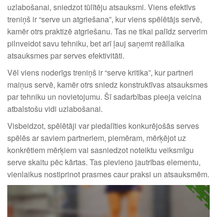
uzlabošanai, sniedzot tūlītēju atsauksmi. Viens efektīvs
treniņš ir “serve un atgriešana”, kur viens spēlētājs servē,
kamēr otrs praktizē atgriešanu. Tas ne tikai palīdz serverim
pilnveidot savu tehniku, bet arī ļauj saņemt reāllaika
atsauksmes par serves efektivitāti.
Vēl viens noderīgs treniņš ir “serve kritika”, kur partneri
maiņus servē, kamēr otrs sniedz konstruktīvas atsauksmes
par tehniku un novietojumu. Šī sadarbības pieeja veicina
atbalstošu vidi uzlabošanai.
Visbeidzot, spēlētāji var piedalīties konkurējošās serves
spēlēs ar saviem partneriem, piemēram, mērķējot uz
konkrētiem mērķiem vai sasniedzot noteiktu veiksmīgu
serve skaitu pēc kārtas. Tas pievieno jautrības elementu,
vienlaikus nostiprinot prasmes caur praksi un atsauksmēm.