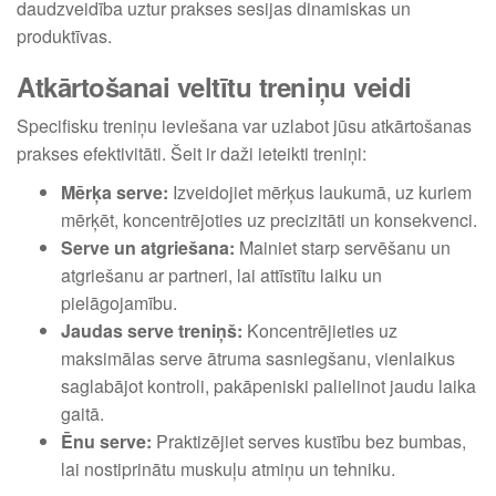
daudzveidība uztur prakses sesijas dinamiskas un
produktīvas.
Atkārtošanai veltītu treniņu veidi
Specifisku treniņu ieviešana var uzlabot jūsu atkārtošanas
prakses efektivitāti. Šeit ir daži ieteikti treniņi:
Mērķa serve:
Izveidojiet mērķus laukumā, uz kuriem
mērķēt, koncentrējoties uz precizitāti un konsekvenci.
Serve un atgriešana:
Mainiet starp servēšanu un
atgriešanu ar partneri, lai attīstītu laiku un
pielāgojamību.
Jaudas serve treniņš:
Koncentrējieties uz
maksimālas serve ātruma sasniegšanu, vienlaikus
saglabājot kontroli, pakāpeniski palielinot jaudu laika
gaitā.
Ēnu serve:
Praktizējiet serves kustību bez bumbas,
lai nostiprinātu muskuļu atmiņu un tehniku.