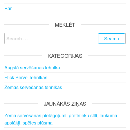
Par
MEKLĒT
Search
for:
KATEGORIJAS
Augstā servēšanas tehnika
Flick Serve Tehnikas
Zemas servēšanas tehnikas
JAUNĀKĀS ZIŅAS
Zema servēšanas pielāgojumi: pretinieku stili, laukuma
apstākļi, spēles plūsma