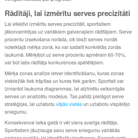
Rādītāji, lai izmērītu serves precizitāti
Lai efektīvi izmērītu serves precizitāti, sportistiem
jākoncentrējas uz vairākiem galvenajiem rādītājiem. Serve
procentu izsekošana norāda, cik bieži serves nonāk
noteiktajā mērķa zonā, ko var sadalīt konkrētās zonās
laukumā. Mērķējot uz serve procentu apmēram 60-70%,
var būt labs rādītājs konkurences spēlētājiem.
Mērķa zonas analīze ietver identificēšanu, kuras zonas
visbiežāk tiek trāpītas un kuras tiek garām. Sportisti var
izmantot laukuma diagrammas, lai atzīmētu veiksmīgās
serves un analizētu modeļus. Tas palīdz pielāgot serve
stratēģijas, lai uzlabotu
vājās vietas
un uzlabotu vispārējo
sniegumu.
Konsekvence laika gaitā ir vēl viens svarīgs rādītājs.
Sportistiem jāuzrauga savu serve sniegumu vairākās
prakses sesijās, lai identificētu tendences. Konsekvents