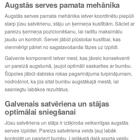
Augstās serves pamata mehānika
Augstās serves pamata mehānika ietver koordinētu piepūli
starp jūsu satvērienu, stāju un ķermeņa kustībām. Sāciet ar
pareizu ķermeņa pozicionēšanu, lai radītu maksimālu
jaudu un kontroli. Servei jābūt plūstošai kustībai, kas
vienmērīgi pāriet no sagatavošanās fāzes uz izpildi.
Galvenie komponenti ietver mest, kas jāveic konsekventi
un pareizā augstumā, ļaujot optimāli saskarties ar bumbu.
Šūpoles jābūt dabiska rokas pagarinājuma turpinājumam,
nodrošinot, ka jūs sitat bumbu augstākajā mestā, lai
sasniegtu labākos rezultātus.
Galvenais satvēriena un stājas
optimālai sniegšanai
Jūsu satvēriena un stāja ir izšķiroša veiksmīgas augstās
serves izpildei. Pareizs satvēriena veids ļauj labāk
kontrolēt un pagriezt bumbu. Lielākajā daļā sporta veidu