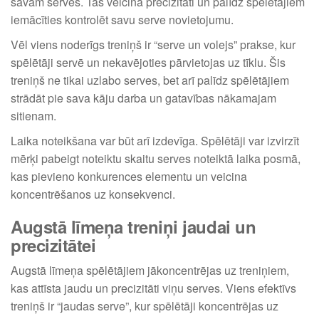
savām serves. Tas veicina precizitāti un palīdz spēlētājiem
iemācīties kontrolēt savu serve novietojumu.
Vēl viens noderīgs treniņš ir “serve un volejs” prakse, kur
spēlētāji servē un nekavējoties pārvietojas uz tīklu. Šis
treniņš ne tikai uzlabo serves, bet arī palīdz spēlētājiem
strādāt pie sava kāju darba un gatavības nākamajam
sitienam.
Laika noteikšana var būt arī izdevīga. Spēlētāji var izvirzīt
mērķi pabeigt noteiktu skaitu serves noteiktā laika posmā,
kas pievieno konkurences elementu un veicina
koncentrēšanos uz konsekvenci.
Augstā līmeņa treniņi jaudai un
precizitātei
Augstā līmeņa spēlētājiem jākoncentrējas uz treniņiem,
kas attīsta jaudu un precizitāti viņu serves. Viens efektīvs
treniņš ir “jaudas serve”, kur spēlētāji koncentrējas uz