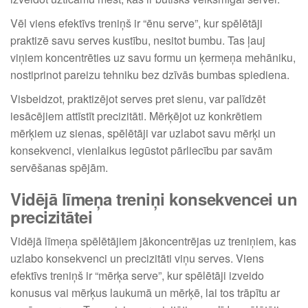
Vēl viens efektīvs treniņš ir “ēnu serve”, kur spēlētāji
praktizē savu serves kustību, nesitot bumbu. Tas ļauj
viņiem koncentrēties uz savu formu un ķermeņa mehāniku,
nostiprinot pareizu tehniku bez dzīvās bumbas spiediena.
Visbeidzot, praktizējot serves pret sienu, var palīdzēt
iesācējiem attīstīt precizitāti. Mērķējot uz konkrētiem
mērķiem uz sienas, spēlētāji var uzlabot savu mērķi un
konsekvenci, vienlaikus iegūstot pārliecību par savām
servēšanas spējām.
Vidējā līmeņa treniņi konsekvencei un
precizitātei
Vidējā līmeņa spēlētājiem jākoncentrējas uz treniņiem, kas
uzlabo konsekvenci un precizitāti viņu serves. Viens
efektīvs treniņš ir “mērķa serve”, kur spēlētāji izveido
konusus vai mērķus laukumā un mērķē, lai tos trāpītu ar