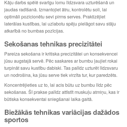
Kāju darbs spēlē svarīgu lomu līdzsvara uzturēšanā un
jaudas radīšanā. Izmantojiet ātru, kontrolētu soli, lai
optimāli pozicionētu sevi pirms serves. Praktizējiet
laterālas kustības, lai uzlabotu spēju pielāgot savu stāju
atkarībā no bumbas pozīcijas.
Sekošanas tehnikas precizitātei
Pareiza sekošana ir kritiska precizitātei un konsekvencei
jūsu augstajā servē. Pēc saskares ar bumbu ļaujiet rokai
turpināt savu kustību dabiski. Tas palīdz uzturēt līdzsvaru
un nodrošina, ka jūsu serve tiek virzīta tur, kur paredzēts.
Koncentrējieties uz to, lai acis būtu uz bumbu līdz pēc
sekošanas. Šī prakse palīdz attīstīt muskuļu atmiņu, kas ir
būtiska konsekventai sniegšanai laika gaitā.
Biežākās tehnikas variācijas dažādos
sportos