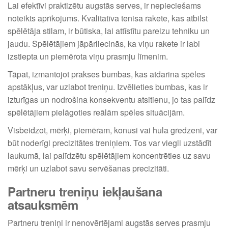
Lai efektīvi praktizētu augstās serves, ir nepieciešams
noteikts aprīkojums. Kvalitatīva tenisa rakete, kas atbilst
spēlētāja stilam, ir būtiska, lai attīstītu pareizu tehniku un
jaudu. Spēlētājiem jāpārliecinās, ka viņu rakete ir labi
izstiepta un piemērota viņu prasmju līmenim.
Tāpat, izmantojot prakses bumbas, kas atdarina spēles
apstākļus, var uzlabot treniņu. Izvēlieties bumbas, kas ir
izturīgas un nodrošina konsekventu atsitienu, jo tas palīdz
spēlētājiem pielāgoties reālām spēles situācijām.
Visbeidzot, mērķi, piemēram, konusi vai hula gredzeni, var
būt noderīgi precizitātes treniņiem. Tos var viegli uzstādīt
laukumā, lai palīdzētu spēlētājiem koncentrēties uz savu
mērķi un uzlabot savu servēšanas precizitāti.
Partneru treniņu iekļaušana
atsauksmēm
Partneru treniņi ir nenovērtējami augstās serves prasmju