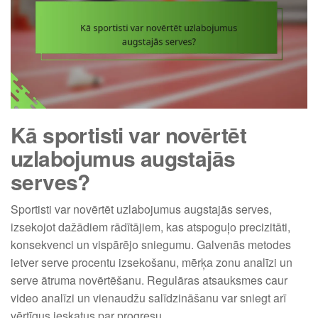
Kā sportisti var novērtēt
uzlabojumus augstajās
serves?
Sportisti var novērtēt uzlabojumus augstajās serves,
izsekojot dažādiem rādītājiem, kas atspoguļo precizitāti,
konsekvenci un vispārējo sniegumu. Galvenās metodes
ietver serve procentu izsekošanu, mērķa zonu analīzi un
serve ātruma novērtēšanu. Regulāras atsauksmes caur
video analīzi un vienaudžu salīdzināšanu var sniegt arī
vērtīgus ieskatus par progresu.