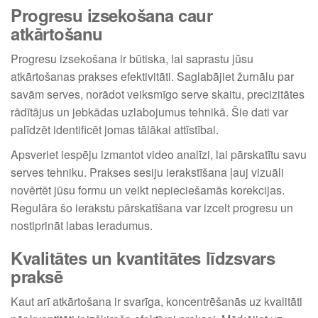
Progresu izsekošana caur
atkārtošanu
Progresu izsekošana ir būtiska, lai saprastu jūsu
atkārtošanas prakses efektivitāti. Saglabājiet žurnālu par
savām serves, norādot veiksmīgo serve skaitu, precizitātes
rādītājus un jebkādas uzlabojumus tehnikā. Šie dati var
palīdzēt identificēt jomas tālākai attīstībai.
Apsveriet iespēju izmantot video analīzi, lai pārskatītu savu
serves tehniku. Prakses sesiju ierakstīšana ļauj vizuāli
novērtēt jūsu formu un veikt nepieciešamās korekcijas.
Regulāra šo ierakstu pārskatīšana var izcelt progresu un
nostiprināt labas ieradumus.
Kvalitātes un kvantitātes līdzsvars
praksē
Kaut arī atkārtošana ir svarīga, koncentrēšanās uz kvalitāti