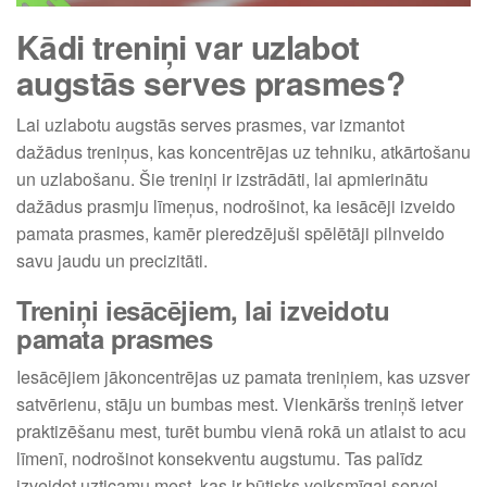
Kādi treniņi var uzlabot
augstās serves prasmes?
Lai uzlabotu augstās serves prasmes, var izmantot
dažādus treniņus, kas koncentrējas uz tehniku, atkārtošanu
un uzlabošanu. Šie treniņi ir izstrādāti, lai apmierinātu
dažādus prasmju līmeņus, nodrošinot, ka iesācēji izveido
pamata prasmes, kamēr pieredzējuši spēlētāji pilnveido
savu jaudu un precizitāti.
Treniņi iesācējiem, lai izveidotu
pamata prasmes
Iesācējiem jākoncentrējas uz pamata treniņiem, kas uzsver
satvērienu, stāju un bumbas mest. Vienkāršs treniņš ietver
praktizēšanu mest, turēt bumbu vienā rokā un atlaist to acu
līmenī, nodrošinot konsekventu augstumu. Tas palīdz
izveidot uzticamu mest, kas ir būtisks veiksmīgai servei.